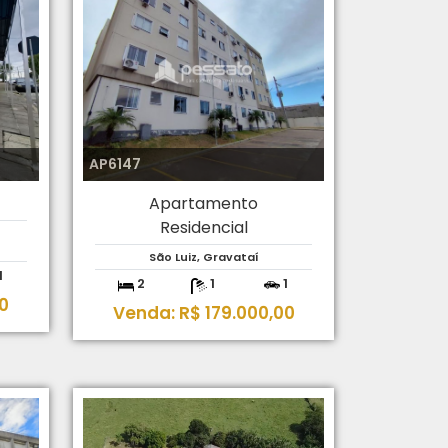
AP6147
Apartamento
Residencial
São Luiz, Gravataí
1
2
1
1
0
Venda: R$ 179.000,00