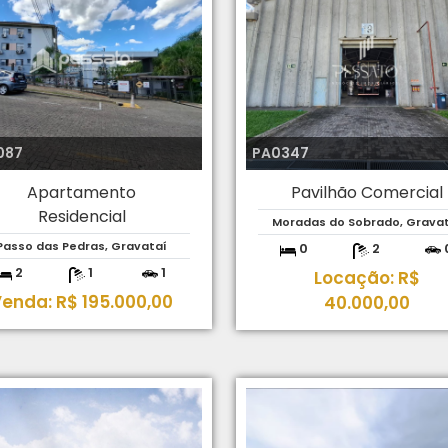
087
PA0347
Apartamento
Pavilhão Comercial
Residencial
Moradas do Sobrado, Gravat
Passo das Pedras, Gravataí
0
2
2
1
1
Locação: R$
enda: R$ 195.000,00
40.000,00