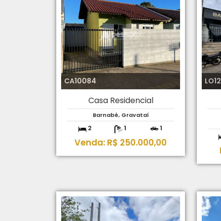
CA10084
LO1
Casa Residencial
Barnabé, Gravataí
2
1
1
Venda: R$ 250.000,00