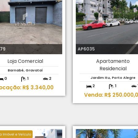
379
AP6035
Loja Comercial
Apartamento
Residencial
Barnabé, Gravataí
Jardim Itu, Porto Alegre
0
1
2
2
1
ocação: R$ 3.340,00
Venda: R$ 250.000,
a Imóvel e Veículo