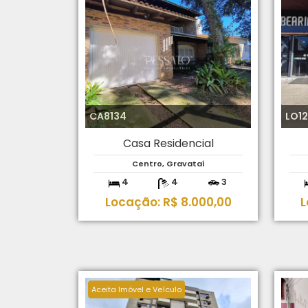
CA8134
LO1
Casa Residencial
Centro, Gravataí
4
4
3
Locação: R$ 8.000,00
L
Aceita Imóvel e Veículo