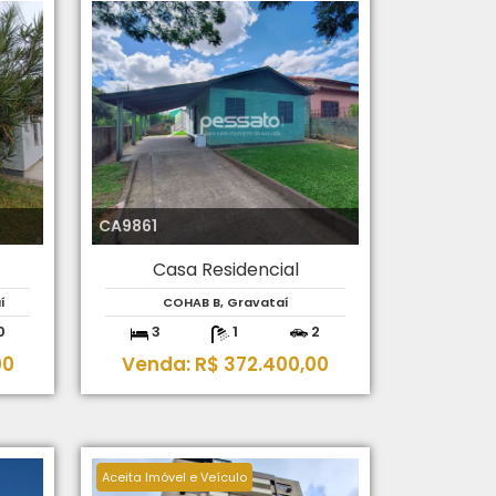
CA9861
Casa Residencial
í
COHAB B, Gravataí
0
3
1
2
00
Venda: R$ 372.400,00
Aceita Imóvel e Veículo