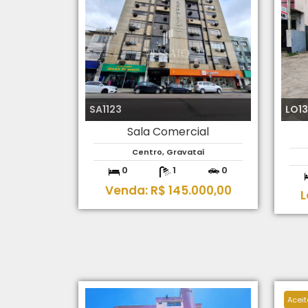
SA1123
LO1
Sala Comercial
Centro, Gravataí
0
1
0
Venda: R$ 145.000,00
L
Aceit