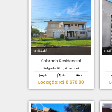
SO0448
CA8
Sobrado Residencial
Salgado Filho, Gravataí
4
4
2
Locação: R$ 6.670,00
L