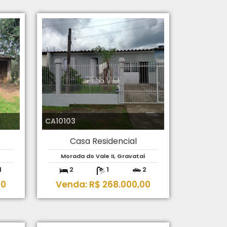
CA10103
Casa Residencial
Morada do Vale II, Gravataí
1
2
1
2
00
Venda: R$ 268.000,00