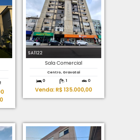
SA1122
Sala Comercial
Centro, Gravataí
0
1
0
2
Venda: R$ 135.000,00
00
00