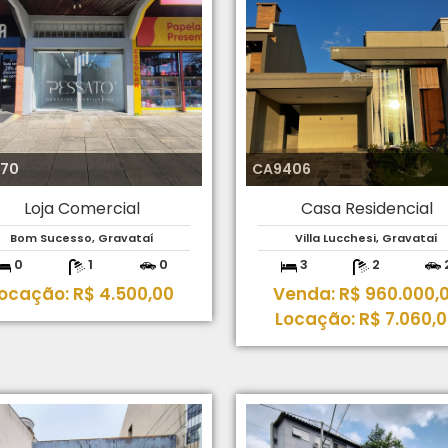
270
CA9406
Loja Comercial
Casa Residencial
Bom Sucesso, Gravataí
Villa Lucchesi, Gravataí
0
1
0
3
2
ocação: R$ 4.500,00
Venda: R$ 960.000,
Locação: R$ 7.060,