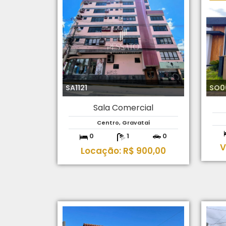
SA1121
SO0
Sala Comercial
Centro, Gravataí
0
1
0
V
Locação: R$ 900,00