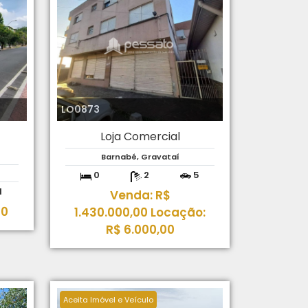
LO0873
Loja Comercial
Barnabé, Gravataí
0
2
5
1
Venda: R$
00
1.430.000,00 Locação:
R$ 6.000,00
Aceita Imóvel e Veículo