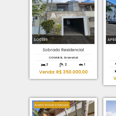
SO0199
AP6
Sobrado Residencial
COHAB B, Gravataí
2
2
1
Venda: R$ 350.000,00
V
Aceita Imóvel e Veículo