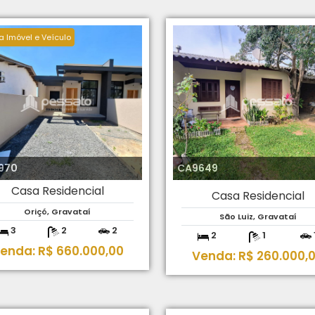
a Imóvel e Veículo
970
CA9649
Casa Residencial
Casa Residencial
Oriçó, Gravataí
São Luiz, Gravataí
3
2
2
2
1
enda: R$ 660.000,00
Venda: R$ 260.000,