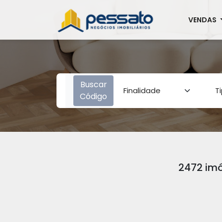
VENDAS
Buscar
Código
2472 imó