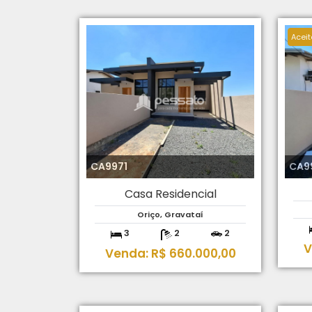
Aceit
CA9971
CA9
Casa Residencial
Oriço, Gravataí
3
2
2
V
Venda: R$ 660.000,00