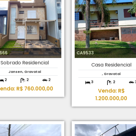
666
CA9533
Sobrado Residencial
Casa Residencial
Jansen, Gravataí
, Gravataí
2
2
2
3
2
enda: R$ 760.000,00
Venda: R$
1.200.000,00