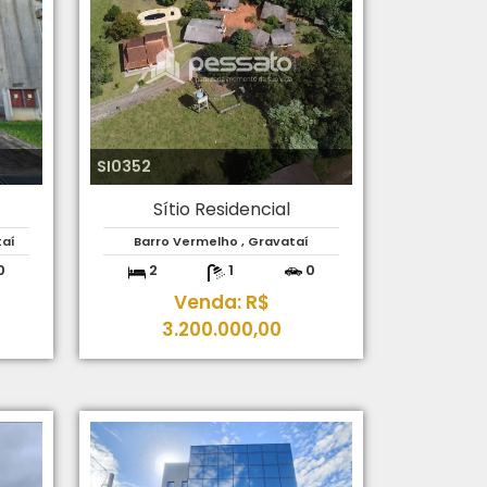
SI0352
Sítio Residencial
aí
Barro Vermelho , Gravataí
0
2
1
0
Venda: R$
3.200.000,00