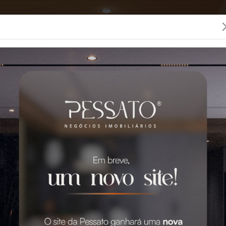
LOCAÇÃO
CONDOMÍNIOS
SEGUROS
PESSATO
 MELHOR IMOBILIÁRIA 
0 Imóveis para Venda e Aluguel em Grava
GO