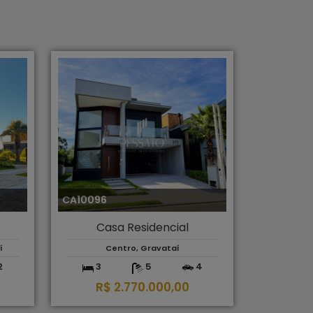
CA10096
Casa Residencial
í
Centro, Gravataí
2
3
5
4
R$ 2.770.000,00