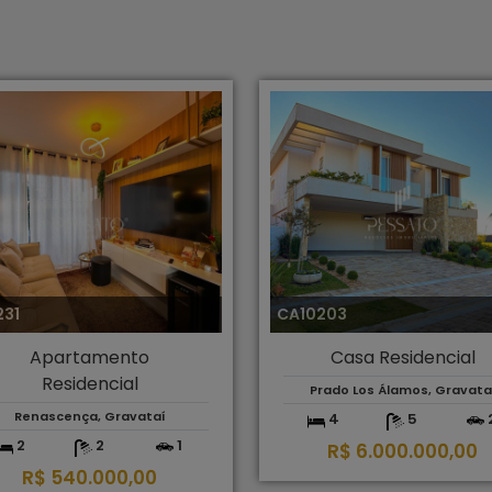
231
CA10203
Apartamento
Casa Residencial
Residencial
Prado Los Álamos, Gravata
Renascença, Gravataí
4
5
2
2
1
R$ 6.000.000,00
R$ 540.000,00