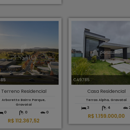
485
CA9785
Terreno Residencial
Casa Residencial
Arboretto Bairro Parque,
Terras Alpha, Gravataí
Gravataí
3
4
0
0
0
R$ 1.159.000,00
R$ 112.367,52