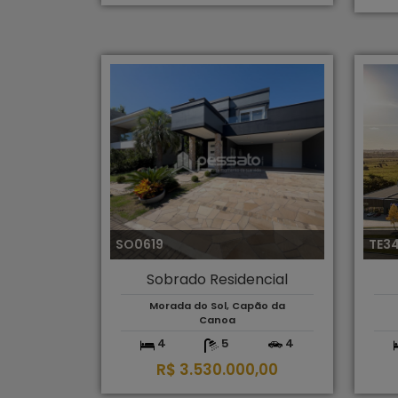
SO0619
TE3
Sobrado Residencial
Morada do Sol, Capão da
Canoa
4
5
4
R$ 3.530.000,00