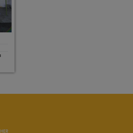
3
LHER