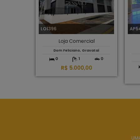
LO1396
AP5
Loja Comercial
Dom Feliciano, Gravataí
0
1
0
R$ 5.000,00
UMA