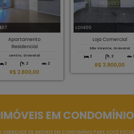
407
LO1400
Apartamento
Loja Comercial
Residencial
São Vicente, Gravataí
centro, Gravataí
2
2
2
2
2
R$ 3.900,00
R$ 2.800,00
IMÓVEIS EM CONDOMÍNIO
 VARIEDADE DE IMÓVEIS EM CONDOMÍNIO PARA VOCÊ ESCO