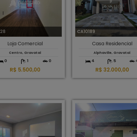
328
CA10189
Loja Comercial
Casa Residencial
Centro, Gravataí
Alphaville, Gravataí
0
1
0
4
5
R$ 5.500,00
R$ 32.000,00