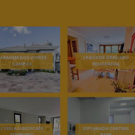
ARAGEM DOS VERDES
LAGOS DE GRAMADO
CAMPOS
RESIDENCIAL
CYRELA LANDSCAPE
ESPLANADA CENTRAL
SEMINáRIO
PARK