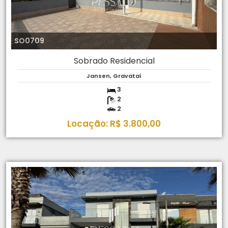
SO0709
Sobrado Residencial
Jansen, Gravataí
3
2
2
Locação: R$ 3.800,00