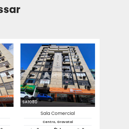
ssar
SA0364
Sala Comercial
Passo das Pedras, Gravataí