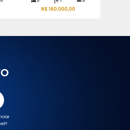
0
0
1
1
R$ 230.000,00
TO
nciar
vel?