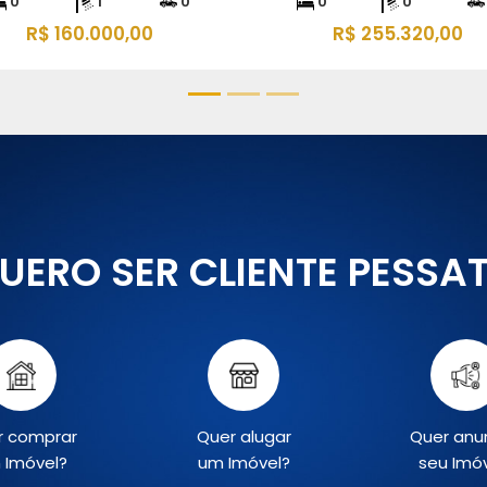
0
1
0
0
0
R$ 170.300,00
R$ 320.000,00
UERO SER CLIENTE PESSA
r comprar
Quer alugar
Quer anu
 Imóvel?
um Imóvel?
seu Imó