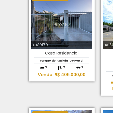
CA10170
AP6
Casa Residencial
Parque do Itatiaia, Gravataí
3
2
2
Venda: R$ 405.000,00
V