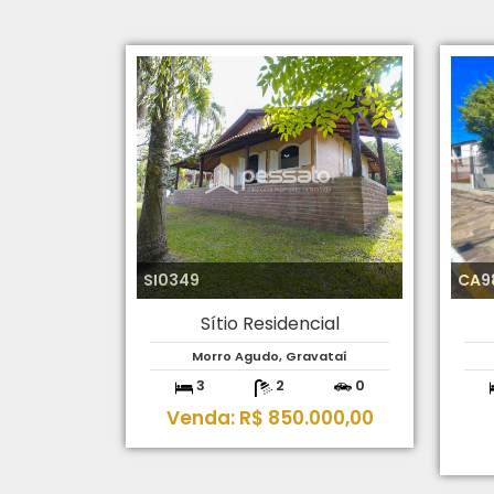
SI0349
CA9
Sítio Residencial
Morro Agudo, Gravataí
3
2
0
Venda: R$ 850.000,00