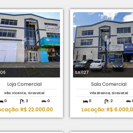
206
SA1127
Loja Comercial
Sala Comercial
São Vicente, Gravataí
Vila Branca, Gravataí
0
2
0
0
2
ocação: R$ 22.000,00
Locação: R$ 6.000,