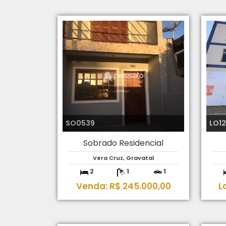
SO0539
LO1
Sobrado Residencial
Vera Cruz, Gravataí
2
1
1
Venda: R$ 245.000,00
L