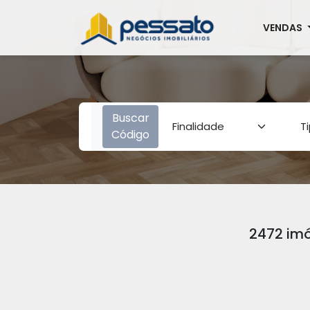
VENDAS
Buscar
Código
2472 imó