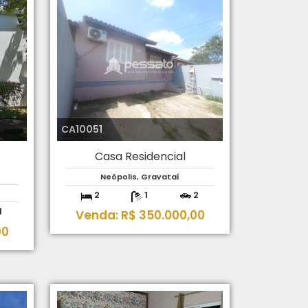
CA10051
Casa Residencial
Neópolis, Gravataí
2
1
2
1
Venda: R$ 350.000,00
00