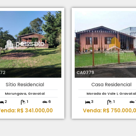
072
CA0779
Sítio Residencial
Casa Residencial
Morungava, Gravataí
Morada do Vale I, Gravata
2
1
6
3
1
enda: R$ 341.000,00
Venda: R$ 750.000,