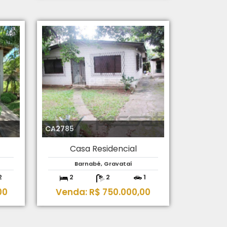
CA2785
Casa Residencial
Barnabé, Gravataí
2
2
2
1
00
Venda: R$ 750.000,00