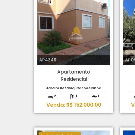
AP4346
AP0
Apartamento
Residencial
Jardim Betânia, Cachoeirinha
2
1
1
Venda: R$ 152.000,00
V