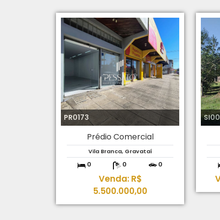
PR0173
SI0
Prédio Comercial
Vila Branca, Gravataí
0
0
0
Venda: R$
V
5.500.000,00