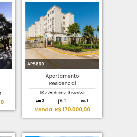
AP5869
Apartamento
Residencial
São Jerônimo, Gravataí
2
2
1
1
00
Venda: R$ 170.000,00