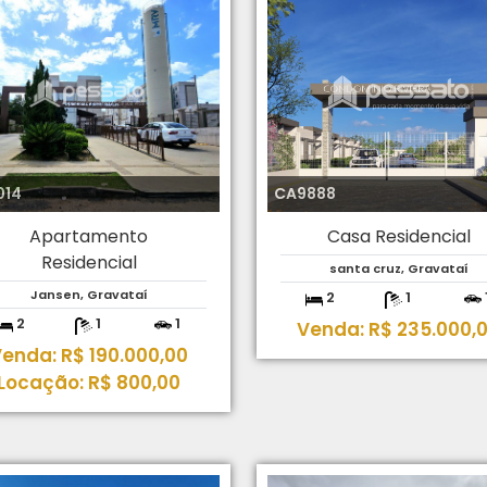
014
CA9888
Apartamento
Casa Residencial
Residencial
santa cruz, Gravataí
Jansen, Gravataí
2
1
2
1
1
Venda: R$ 235.000,
enda: R$ 190.000,00
Locação: R$ 800,00