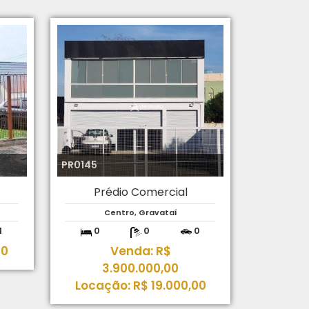
PR0145
Prédio Comercial
í
Centro, Gravataí
1
0
0
0
00
Venda: R$
3.900.000,00
Locação: R$ 19.000,00