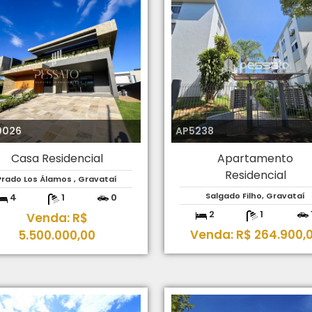
0026
AP5238
Casa Residencial
Apartamento
Residencial
Prado Los Álamos , Gravataí
Salgado Filho, Gravataí
4
1
0
2
1
Venda: R$
Venda: R$ 264.900,
5.500.000,00