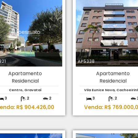
921
AP5338
Apartamento
Apartamento
Residencial
Residencial
Centro, Gravataí
Vila Eunice Nova, Cachoeirin
3
2
2
3
2
enda: R$ 904.426,00
Venda: R$ 769.000,