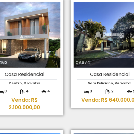
462
CA9741
Casa Residencial
Casa Residencial
Centro, Gravataí
Dom Feliciano, Gravataí
3
4
4
3
2
Venda: R$
Venda: R$ 640.000,
2.100.000,00