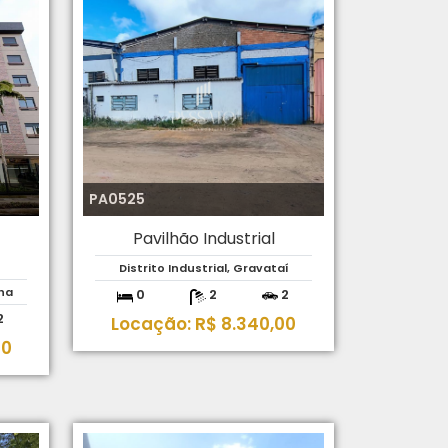
PA0525
Pavilhão Industrial
Distrito Industrial, Gravataí
ha
0
2
2
2
Locação: R$ 8.340,00
00