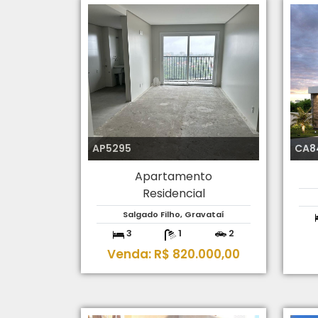
AP5295
CA8
Apartamento
Residencial
Salgado Filho, Gravataí
3
1
2
Venda: R$ 820.000,00