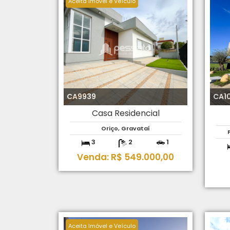
Aceita Imóvel e Veículo
CA9939
CA1
Casa Residencial
Oriço, Gravataí
3
2
1
Venda: R$ 549.000,00
Aceita Imóvel e Veículo