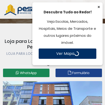
×
Descubra Tudo ao Redor!
Veja Escolas, Mercados,
Hospitais, Meios de Transporte e
outros lugares próximos do
Loja para Locação, 220,00m², Passo Das
imóvel.
Pedras - Gravataí, RS
Ver Mapa
LOJA PARA LOCAÇÃO | LOJA | GRAVATAÍ | PASSO DAS
PEDRAS
Código: LO1264
WhatsApp
Formulário