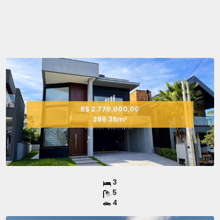
R$ 2.770.000,00
289.35m²
3
5
4