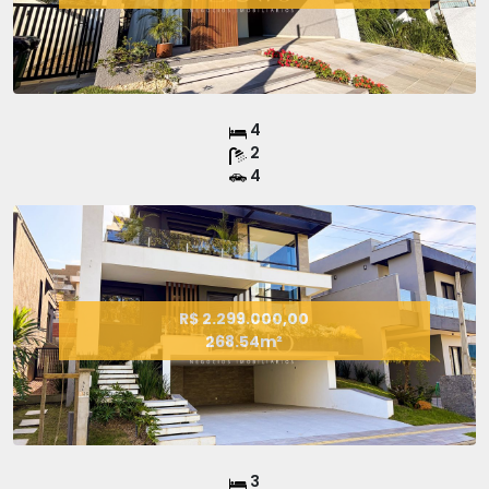
4
2
4
R$ 2.299.000,00
268.54m²
3