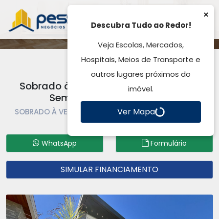
Sobrado à Venda, Cyrela Landscape
Seminário - Gravataí, RS
SOBRADO À VENDA | SOBRADO | GRAVATAÍ | CENTRO
Código: SO0556
WhatsApp
Formulário
SIMULAR FINANCIAMENTO