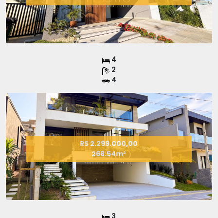
4
2
4
R$ 2.299.000,00
268.54m²
3