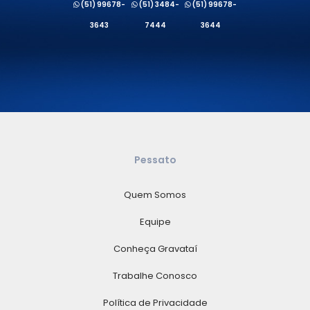
(51) 99678-
(51) 3484-
(51) 99678-
3643
7444
3644
Pessato
Quem Somos
Equipe
Conheça Gravataí
Trabalhe Conosco
Política de Privacidade