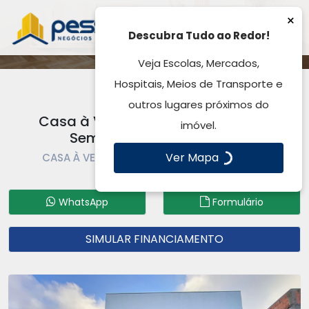
×
Descubra Tudo ao Redor!
Veja Escolas, Mercados,
Hospitais, Meios de Transporte e
outros lugares próximos do
Casa à Venda, Cyrela Landscape
imóvel.
Seminário - Gravataí, RS
Ver Mapa
CASA À VENDA | CASA | GRAVATAÍ | CENTRO
Código: CA8461
WhatsApp
Formulário
SIMULAR FINANCIAMENTO