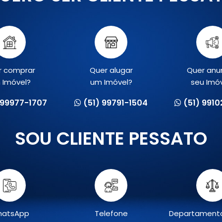
r comprar
Quer alugar
Quer anu
 Imóvel?
um Imóvel?
seu Imó
 99977-1707
(51) 99791-1504
(51) 991
SOU CLIENTE PESSATO
atsApp
Telefone
Departamento