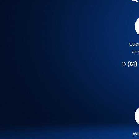
Que
um
(51)
Wh