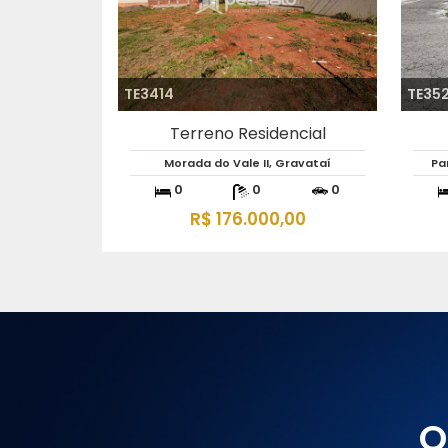
TE3492
TE32
Terreno Residencial
Santa Cruz, Gravataí
R
0
0
0
R$ 359.000,00
Q