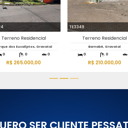
09
TE3530
Terreno Residencial
Terreno Residencial
incão da Madalena, Gravataí
Neópolis, Gravataí
0
0
0
0
0
R$ 91.000,00
R$ 120.000,00
UERO SER CLIENTE PESSA