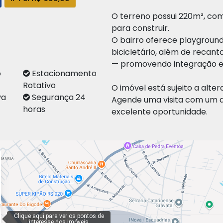
O terreno possui 220m², com
para construir.
O bairro oferece playground,
bicicletário, além de recan
— promovendo integração e 
mo
Estacionamento
Rotativo
O imóvel está sujeito a alte
va
Segurança 24
Agende uma visita com um d
horas
excelente oportunidade.