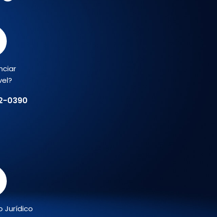
nciar
vel?
02-0390
 Jurídico