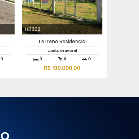
TE3425
Terreno Residencial
Diva Lessa de Jesus, Gravataí
0
0
0
0
R$ 318.000,00
TO