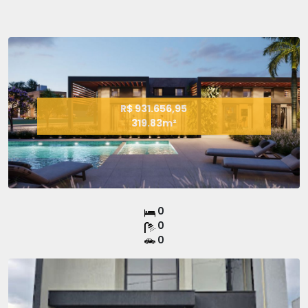
R$ 931.656,95
319.83m²
0
0
0