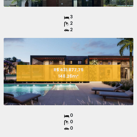
3
2
2
R$ 431.877,75
148.26m²
0
0
0