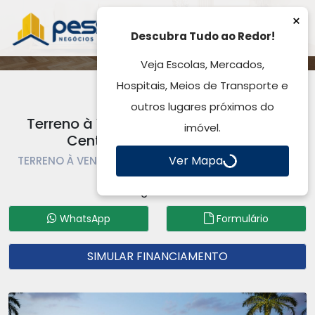
×
Descubra Tudo ao Redor!
Veja Escolas, Mercados,
Hospitais, Meios de Transporte e
outros lugares próximos do
Terreno à Venda, Central Square -Av.
imóvel.
Centenario - Gravataí, RS
Ver Mapa
TERRENO À VENDA | TERRENO | GRAVATAÍ | PASSO DAS
PEDRAS
Código: TE3237
WhatsApp
Formulário
SIMULAR FINANCIAMENTO