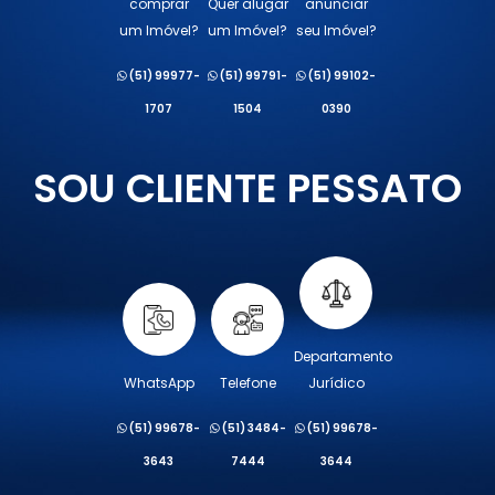
comprar
Quer alugar
anunciar
um Imóvel?
um Imóvel?
seu Imóvel?
(51) 99977-
(51) 99791-
(51) 99102-
1707
1504
0390
SOU CLIENTE PESSATO
Departamento
WhatsApp
Telefone
Jurídico
(51) 99678-
(51) 3484-
(51) 99678-
3643
7444
3644