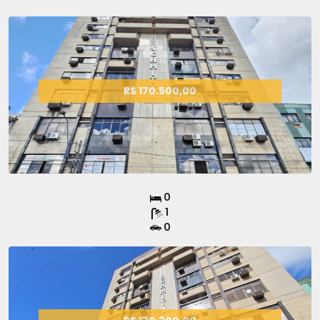
R$ 170.500,00
0
1
0