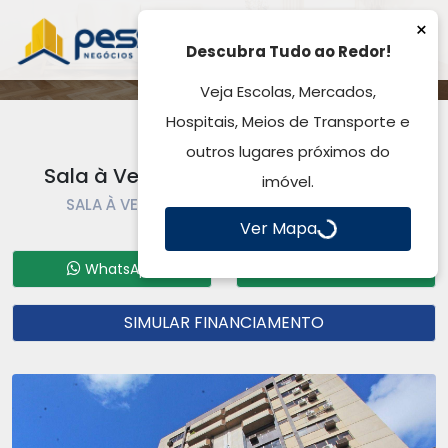
×
Descubra Tudo ao Redor!
Veja Escolas, Mercados,
Hospitais, Meios de Transporte e
outros lugares próximos do
Sala à Venda, Centro - Gravataí, RS
imóvel.
SALA À VENDA | SALA | GRAVATAÍ | CENTRO
Ver Mapa
Código: SA0841
WhatsApp
Formulário
SIMULAR FINANCIAMENTO