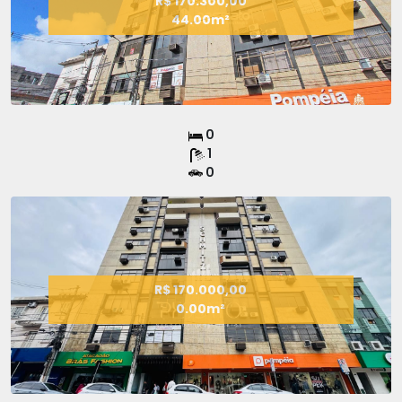
R$ 170.300,00
44.00m²
0
1
0
R$ 170.000,00
0.00m²