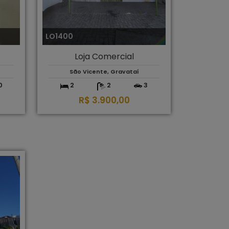
LO1400
Loja Comercial
São Vicente, Gravataí
0
2
2
3
R$ 3.900,00