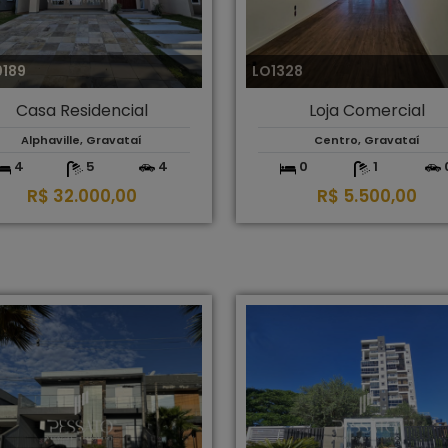
0189
LO1328
Casa Residencial
Loja Comercial
Alphaville, Gravataí
Centro, Gravataí
4
5
4
0
1
R$ 32.000,00
R$ 5.500,00