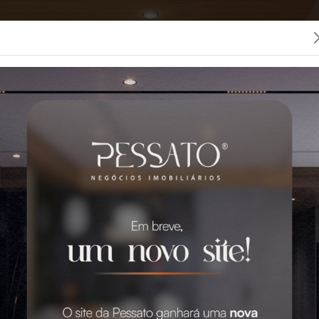
LOCAÇÃO
CONDOMÍNIOS
SEGUROS
PESSATO
 MELHOR IMOBILIÁRIA 
0 Imóveis para Venda e Aluguel em Grava
GO