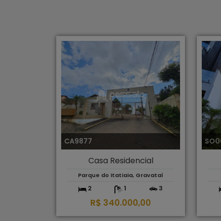
CA9877
SO0
Casa Residencial
Parque do Itatiaia, Gravataí
2
1
3
R$ 340.000,00