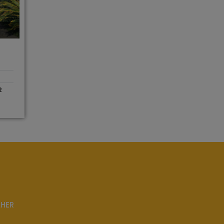
2
LHER