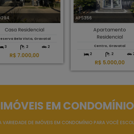
0294
AP5356
Casa Residencial
Apartamento
Residencial
eserva Bela Vista, Gravataí
Centro, Gravataí
3
2
2
2
2
R$ 7.000,00
R$ 5.000,00
IMÓVEIS EM CONDOMÍNIO
 VARIEDADE DE IMÓVEIS EM CONDOMÍNIO PARA VOCÊ ESCO