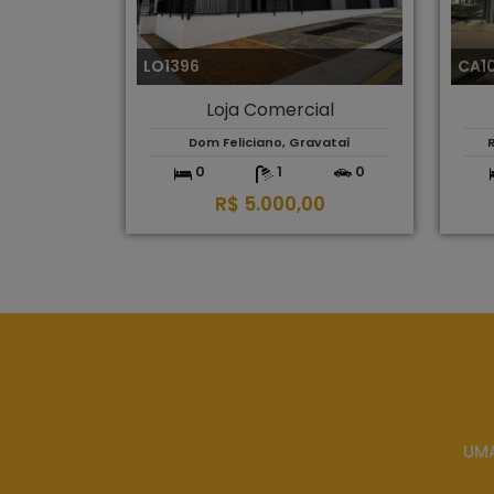
LO1396
CA1
Loja Comercial
Dom Feliciano, Gravataí
R
0
1
0
R$ 5.000,00
UMA