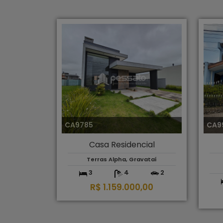
CA9785
CA9
Casa Residencial
Terras Alpha, Gravataí
3
4
2
R$ 1.159.000,00