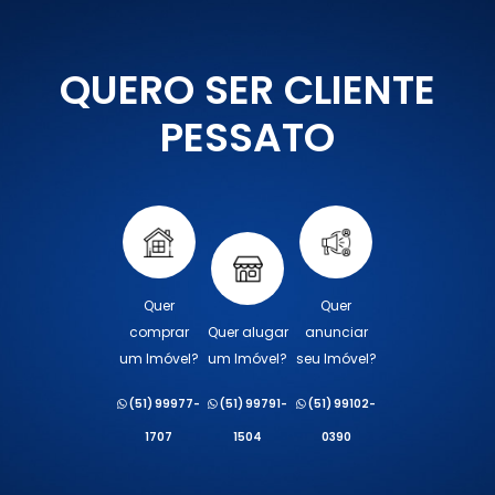
QUERO SER CLIENTE
PESSATO
Quer
Quer
comprar
Quer alugar
anunciar
um Imóvel?
um Imóvel?
seu Imóvel?
(51) 99977-
(51) 99791-
(51) 99102-
1707
1504
0390