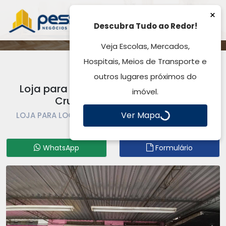
×
Descubra Tudo ao Redor!
Veja Escolas, Mercados,
Hospitais, Meios de Transporte e
outros lugares próximos do
Loja para Locação, por R$ 8.000,00 -
imóvel.
Cruzeiro - Gravataí, RS
Ver Mapa
LOJA PARA LOCAÇÃO | LOJA | GRAVATAÍ | CRUZEIRO
Código: LO0847
WhatsApp
Formulário