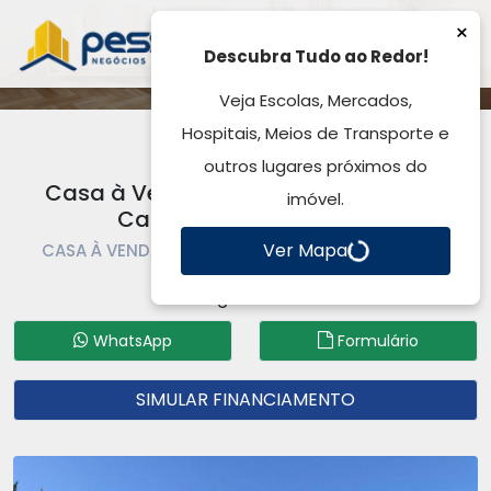
Casa à Venda, Paragem Dos Verdes
Campos - Gravataí, RS
CASA À VENDA | CASA | GRAVATAÍ | PARAGEM DOS
VERDES CAMPOS
Código: CA2924
WhatsApp
Formulário
SIMULAR FINANCIAMENTO