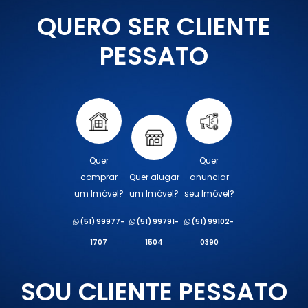
QUERO SER CLIENTE
PESSATO
Quer
Quer
comprar
Quer alugar
anunciar
um Imóvel?
um Imóvel?
seu Imóvel?
(51) 99977-
(51) 99791-
(51) 99102-
1707
1504
0390
SOU CLIENTE PESSATO