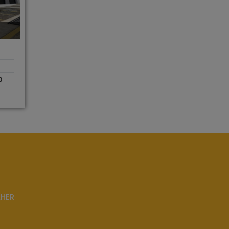
0
LHER