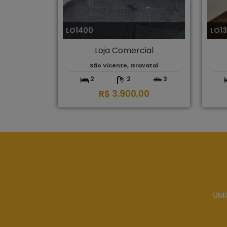
LO1400
LO1
Loja Comercial
São Vicente, Gravataí
2
2
3
R$ 3.900,00
UMA