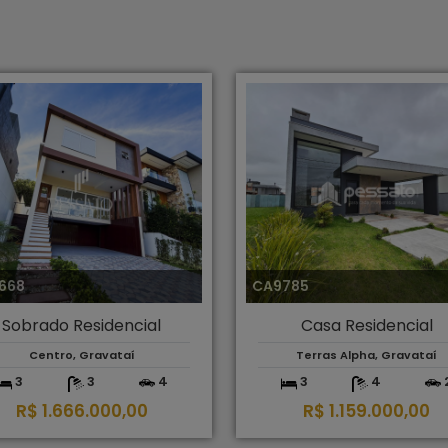
668
CA9785
Sobrado Residencial
Casa Residencial
Centro, Gravataí
Terras Alpha, Gravataí
3
3
4
3
4
R$ 1.666.000,00
R$ 1.159.000,00