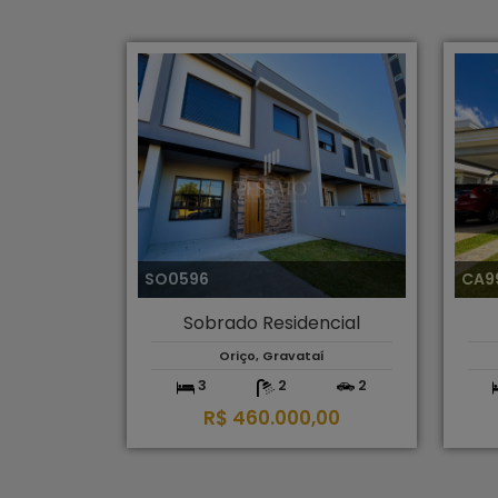
SO0596
CA9
Sobrado Residencial
Oriço, Gravataí
3
2
2
R$ 460.000,00