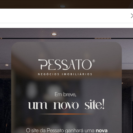
LOCAÇÃO
CONDOMÍNIOS
SEGUROS
PESSATO
 MELHOR IMOBILIÁRIA 
0 Imóveis para Venda e Aluguel em Grava
GO