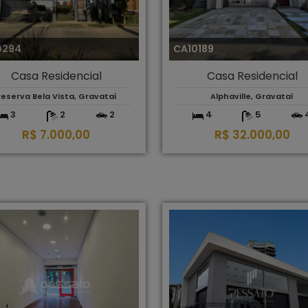
0294
CA10189
Casa Residencial
Casa Residencial
eserva Bela Vista, Gravataí
Alphaville, Gravataí
3
2
2
4
5
R$ 7.000,00
R$ 32.000,00