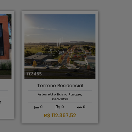
TE3485
Terreno Residencial
Arboretto Bairro Parque,
Gravataí
2
0
0
0
R$ 112.367,52