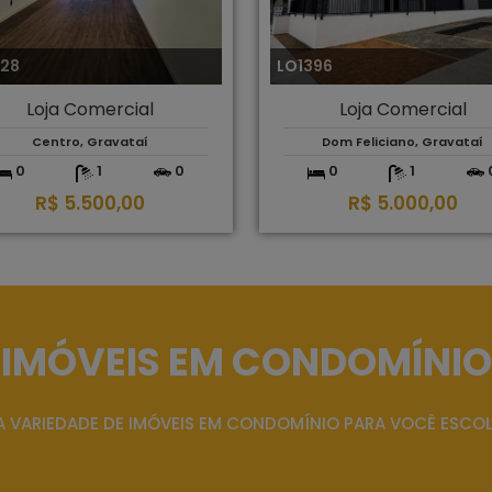
328
LO1396
Loja Comercial
Loja Comercial
Centro, Gravataí
Dom Feliciano, Gravataí
0
1
0
0
1
R$ 5.500,00
R$ 5.000,00
IMÓVEIS EM CONDOMÍNIO
 VARIEDADE DE IMÓVEIS EM CONDOMÍNIO PARA VOCÊ ESCO