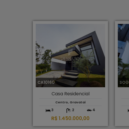
CA10160
SO0
Casa Residencial
Centro, Gravataí
3
2
4
R$ 1.450.000,00