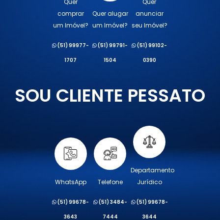
Quer
Quer
comprar
Quer alugar
anunciar
um Imóvel?
um Imóvel?
seu Imóvel?
(51) 99977-
(51) 99791-
(51) 99102-
1707
1504
0390
SOU CLIENTE PESSATO
Departamento
WhatsApp
Telefone
Jurídico
(51) 99678-
(51) 3484-
(51) 99678-
3643
7444
3644