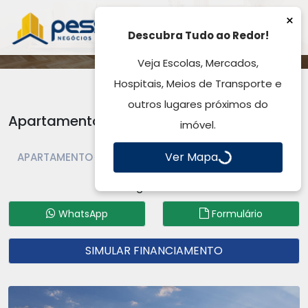
×
Descubra Tudo ao Redor!
Veja Escolas, Mercados,
Hospitais, Meios de Transporte e
outros lugares próximos do
Apartamento à Venda, Morada Do Vale I -
imóvel.
Gravataí, RS
Ver Mapa
APARTAMENTO À VENDA | APARTAMENTO | GRAVATAÍ |
MORADA DO VALE I
Código: AP5850
WhatsApp
Formulário
SIMULAR FINANCIAMENTO