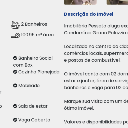
Descrição do Imóvel
2 Banheiros
Imobiliária Pessato aluga e
Condomínio Grann Palazzio 
100.95 m² área
Localizado no Centro da Ci
comércios locais, supermerc
ço
Banheiro Social
e postos de combustível.
com Box
Cozinha Planejada
O imóvel conta com 02 dormit
estar e jantar, área de serv
Mobiliado
banheiros e vaga para 02 ca
r
Marque sua visita com um d
o
Sala de estar
ótimo imóvel.
Vaga Coberta
Valores e disponibilidades p