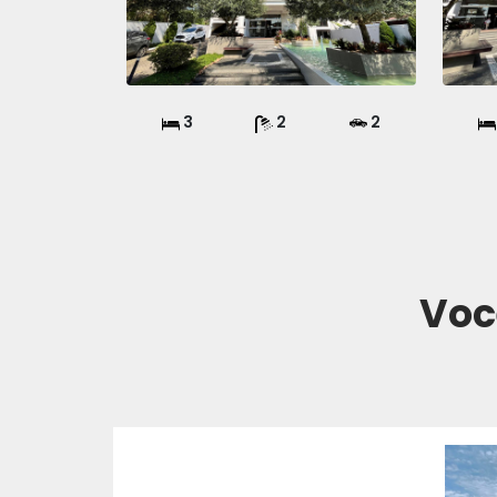
3
2
2
Voc