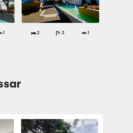
1
2
2
1
ssar