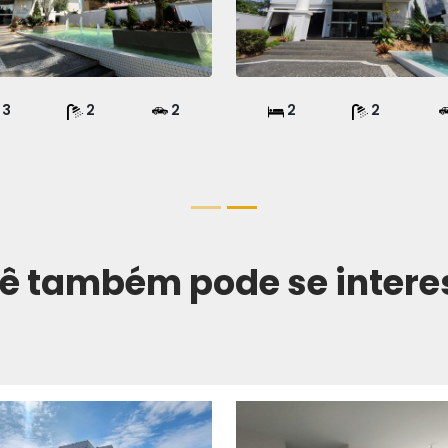
3
2
2
2
2
ê também pode se intere