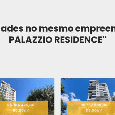
idades no mesmo empree
PALAZZIO RESIDENCE"
R$ 904.426,00
R$ 797.900,00
110.00m²
115.00m²