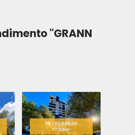
ndimento "GRANN
R$ 790.000,00
77.00m²