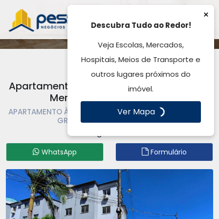
×
Descubra Tudo ao Redor!
Veja Escolas, Mercados,
Hospitais, Meios de Transporte e
outros lugares próximos do
Apartamento à Venda ou Locação, Dona
imóvel.
Mercedes - Gravataí, RS
Ver Mapa
APARTAMENTO À VENDA OU LOCAÇÃO | APARTAMENTO |
GRAVATAÍ | DONA MERCEDES
Código: AP5635
WhatsApp
Formulário