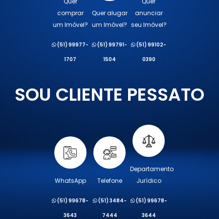
Quer
Quer
comprar
Quer alugar
anunciar
um Imóvel?
um Imóvel?
seu Imóvel?
(51) 99977-
(51) 99791-
(51) 99102-
1707
1504
0390
SOU CLIENTE PESSATO
Departamento
WhatsApp
Telefone
Jurídico
(51) 99678-
(51) 3484-
(51) 99678-
3643
7444
3644