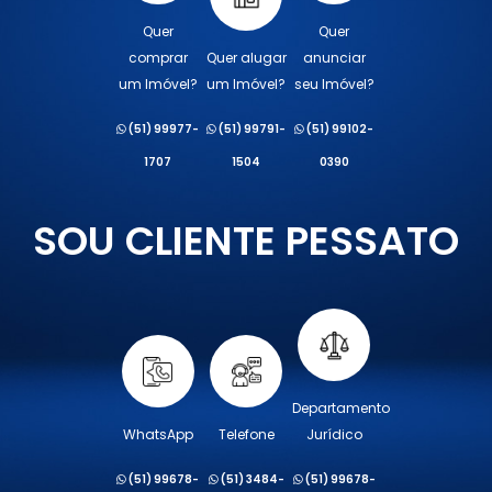
Quer
Quer
comprar
Quer alugar
anunciar
um Imóvel?
um Imóvel?
seu Imóvel?
(51) 99977-
(51) 99791-
(51) 99102-
1707
1504
0390
SOU CLIENTE PESSATO
Departamento
WhatsApp
Telefone
Jurídico
(51) 99678-
(51) 3484-
(51) 99678-