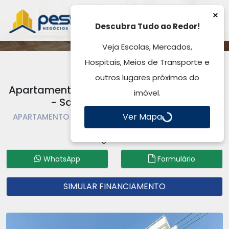
×
Descubra Tudo ao Redor!
Veja Escolas, Mercados,
Hospitais, Meios de Transporte e
outros lugares próximos do
Apartamento à Venda, por R$ 297.000,00
imóvel.
- Santa Fé - Gravataí, RS
Ver Mapa
APARTAMENTO À VENDA | APARTAMENTO | GRAVATAÍ |
SANTA FÉ
Código: AP0042
WhatsApp
Formulário
SIMULAR FINANCIAMENTO