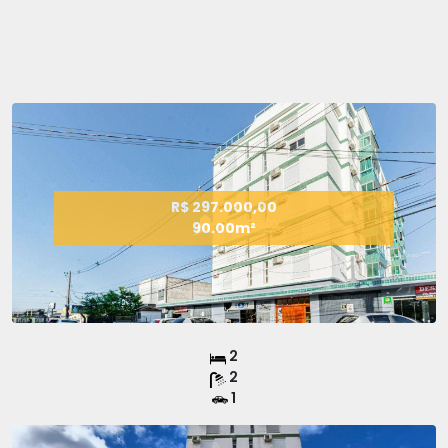
R$ 297.000,00
90.00m²
2
2
1