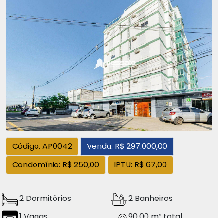
Código: AP0042
Venda: R$ 297.000,00
Condomínio: R$ 250,00
IPTU: R$ 67,00
2 Dormitórios
2 Banheiros
1 Vagas
90.00 m² total