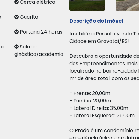
Cerca elétrica
o
Guarita
Descrição do Imóvel
Portaria 24 horas
Imobiliária Pessato vende 
Cidade em Gravataí/RS!
va
Sala de
ginástica/academia
Descubra a oportunidade de
dos Empreendimentos mais ex
localizado no bairro-cidade
m² de área total, com as se
- Frente: 20,00m
- ⁠Fundos: 20,00m
- Lateral Direita: 35,00m
- ⁠Lateral Esquerda: 35,00m
O Prado é um condomínio re
experiência única, com infr