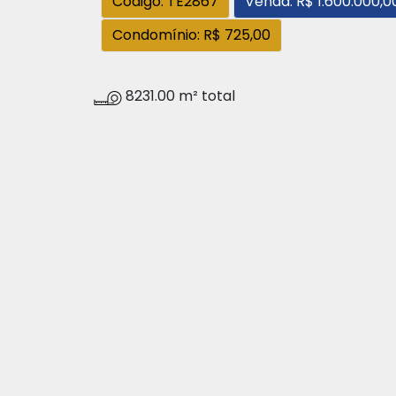
Código: TE2867
Venda: R$ 1.600.000,0
Condomínio: R$ 725,00
8231.00 m² total