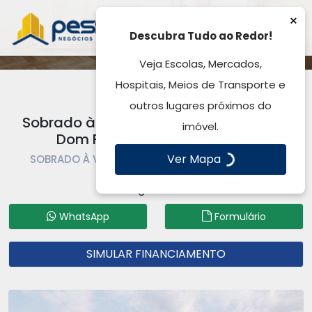
×
Descubra Tudo ao Redor!
Veja Escolas, Mercados,
Hospitais, Meios de Transporte e
outros lugares próximos do
Sobrado à Venda, por R$ 549.900,00 -
imóvel.
Dom Feliciano - Gravataí, RS
Ver Mapa
SOBRADO À VENDA | SOBRADO | GRAVATAÍ | DOM
FELICIANO
Código: SO0360
WhatsApp
Formulário
SIMULAR FINANCIAMENTO