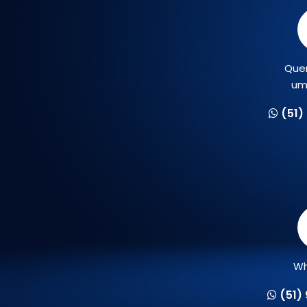
Que
um
(51)
Wh
(51)