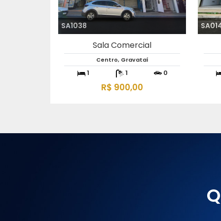
SA1038
SA01
Sala Comercial
Centro, Gravataí
1
1
0
R$ 900,00
Q