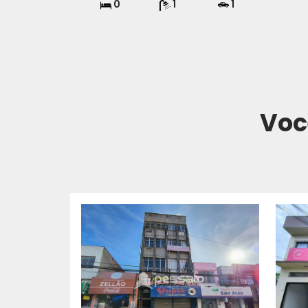
0
1
1
Voc