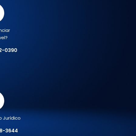
nciar
vel?
02-0390
 Jurídico
78-3644