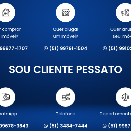
r comprar
Quer alugar
Quer anu
 Imóvel?
um Imóvel?
seu Imó
 99977-1707
(51) 99791-1504
(51) 991
SOU CLIENTE PESSATO
atsApp
Telefone
Departamento
 99678-3643
(51) 3484-7444
(51) 996