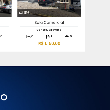
SA1116
Sala Comercial
Centro, Gravataí
0
0
1
0
R$ 1.150,00
TO