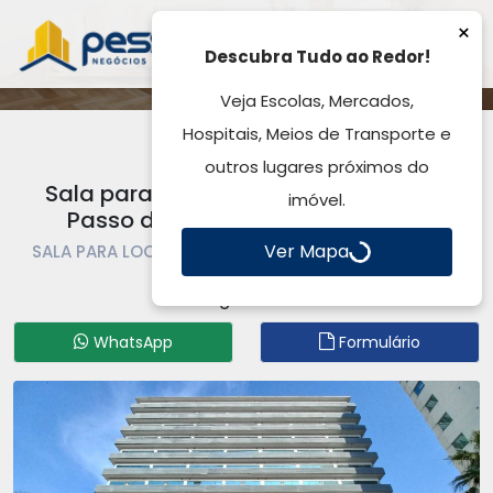
×
Descubra Tudo ao Redor!
Veja Escolas, Mercados,
Hospitais, Meios de Transporte e
outros lugares próximos do
Sala para Locação, por R$ 1.044,00 -
imóvel.
Passo das Pedras - Gravataí, RS
Ver Mapa
SALA PARA LOCAÇÃO | SALA | GRAVATAÍ | PASSO DAS
PEDRAS
Código: SA0890
WhatsApp
Formulário