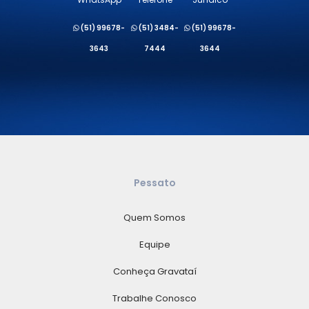
(51) 99678-
(51) 3484-
(51) 99678-
3643
7444
3644
Pessato
Quem Somos
Equipe
Conheça Gravataí
Trabalhe Conosco