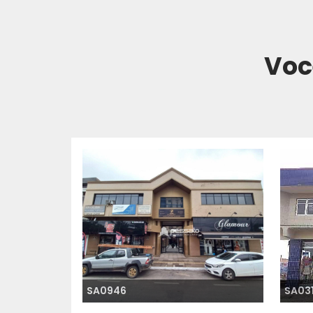
Voc
SA0946
SA03