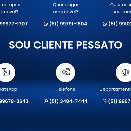
r comprar
Quer alugar
Quer anu
 Imóvel?
um Imóvel?
seu Imó
 99977-1707
(51) 99791-1504
(51) 991
SOU CLIENTE PESSATO
atsApp
Telefone
Departamento
 99678-3643
(51) 3484-7444
(51) 996