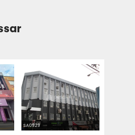
ssar
SA0929