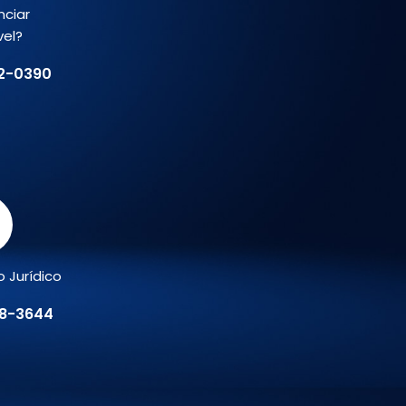
nciar
vel?
02-0390
 Jurídico
78-3644