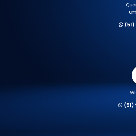
Que
um
(51)
Wh
(51)