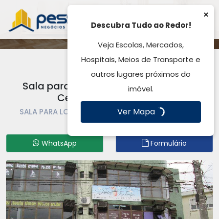
×
Descubra Tudo ao Redor!
Veja Escolas, Mercados,
Hospitais, Meios de Transporte e
outros lugares próximos do
Sala para Locação, por R$ 900,00 -
imóvel.
Centro - Gravataí, RS
Ver Mapa
SALA PARA LOCAÇÃO | SALA | GRAVATAÍ | CENTRO
Código: SA0429
WhatsApp
Formulário