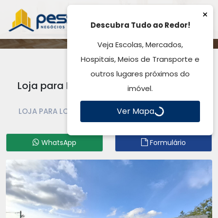
×
Descubra Tudo ao Redor!
Veja Escolas, Mercados,
Hospitais, Meios de Transporte e
outros lugares próximos do
Loja para Locação, 24,00m², Centro -
imóvel.
Gravataí, RS
Ver Mapa
LOJA PARA LOCAÇÃO | LOJA | GRAVATAÍ | CENTRO
Código: LO1209
WhatsApp
Formulário