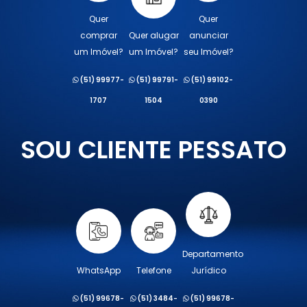
Quer
Quer
comprar
Quer alugar
anunciar
um Imóvel?
um Imóvel?
seu Imóvel?
(51) 99977-
(51) 99791-
(51) 99102-
1707
1504
0390
SOU CLIENTE PESSATO
Departamento
WhatsApp
Telefone
Jurídico
(51) 99678-
(51) 3484-
(51) 99678-