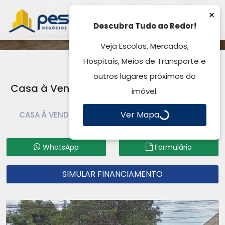
×
Descubra Tudo ao Redor!
Veja Escolas, Mercados,
Hospitais, Meios de Transporte e
outros lugares próximos do
Casa à Venda, Bom Sucesso - Gravataí,
imóvel.
RS
Ver Mapa
CASA À VENDA | CASA | GRAVATAÍ | BOM SUCESSO
Código: CA9605
WhatsApp
Formulário
SIMULAR FINANCIAMENTO