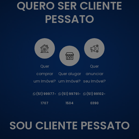
QUERO SER CLIENTE
PESSATO
Quer
Quer
comprar
Quer alugar
anunciar
um Imóvel?
um Imóvel?
seu Imóvel?
(51) 99977-
(51) 99791-
(51) 99102-
1707
1504
0390
SOU CLIENTE PESSATO