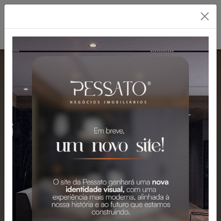
PESSATO: A MELHOR
IMOBILIÁRIA EM
GRAVATAÍ
Mais de 2.300 Imóveis para Venda e
Aluguel em Gravataí e Região.