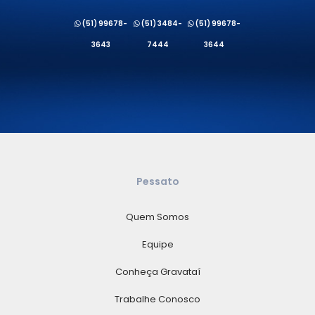
(51) 99678-
(51) 3484-
(51) 99678-
3643
7444
3644
Pessato
Quem Somos
Equipe
Conheça Gravataí
Trabalhe Conosco