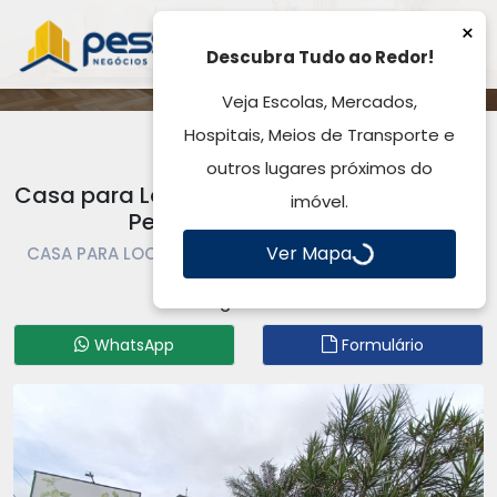
×
Descubra Tudo ao Redor!
Veja Escolas, Mercados,
Hospitais, Meios de Transporte e
outros lugares próximos do
Casa para Locação, 200,00m², Passo Das
imóvel.
Pedras - Gravataí, RS
Ver Mapa
CASA PARA LOCAÇÃO | CASA | GRAVATAÍ | PASSO DAS
PEDRAS
Código: CA9383
WhatsApp
Formulário