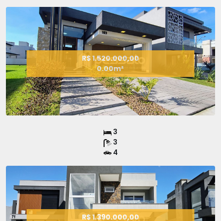
R$ 1.520.000,00
0.00m²
3
3
4
R$ 1.390.000,00