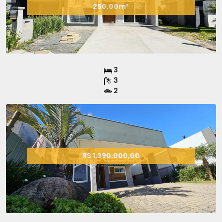
250.00m²
3
3
2
R$ 1.290.000,00