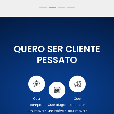
QUERO SER CLIENTE
PESSATO
Quer
Quer
comprar
Quer alugar
anunciar
um Imóvel?
um Imóvel?
seu Imóvel?