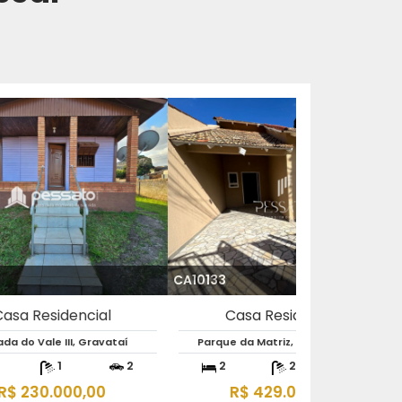
CA8537
Casa Residencial
Barnabé, Gravataí
1
4
2
3
R$ 380.000,00