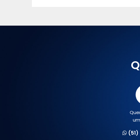
Q
Que
um
(51)