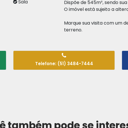
o
Sala
Dispõe de 545m², sendo sua 
O imóvel está sujeito a alte
Marque sua visita com um d
terreno.
Telefone: (51) 3484-7444
ê também pode se intere