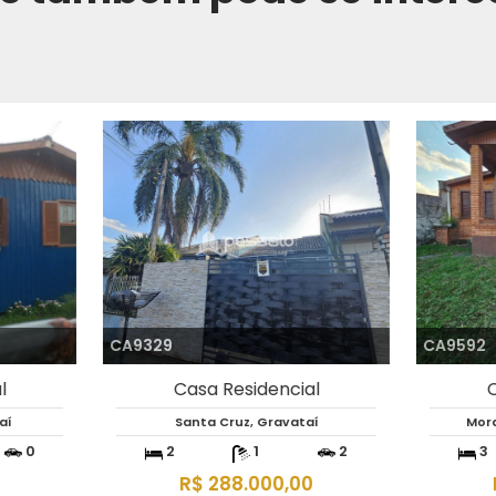
98
CA10295
Casa Residencial
Casa Residencial
santa cruz, Gravataí
Pompilio Gomes, Glorinha
3
1
2
2
1
R$ 500.000,00
R$ 488.000,00