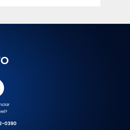
TO
nciar
vel?
02-0390