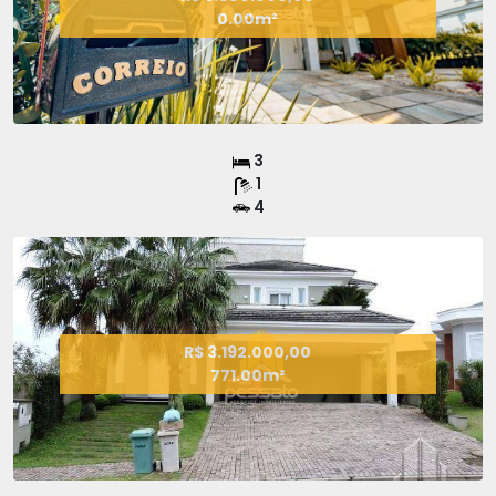
0.00m²
3
1
4
R$ 3.192.000,00
771.00m²