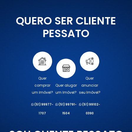
QUERO SER CLIENTE
PESSATO
Quer
Quer
comprar
Quer alugar
anunciar
um Imóvel?
um Imóvel?
seu Imóvel?
(51) 99977-
(51) 99791-
(51) 99102-
1707
1504
0390