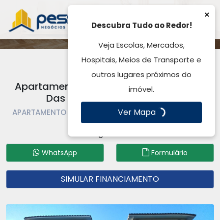
×
Descubra Tudo ao Redor!
Veja Escolas, Mercados,
Hospitais, Meios de Transporte e
outros lugares próximos do
Apartamento à Venda, 47,00m², Passo
imóvel.
Das Pedras - Gravataí, RS
Ver Mapa
APARTAMENTO À VENDA | APARTAMENTO | GRAVATAÍ |
PASSO DAS PEDRAS
Código: AP6186
WhatsApp
Formulário
SIMULAR FINANCIAMENTO