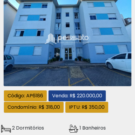
Código: AP6186
Venda: R$ 220.000,00
Condomínio: R$ 318,00
IPTU: R$ 350,00
2 Dormitórios
1 Banheiros