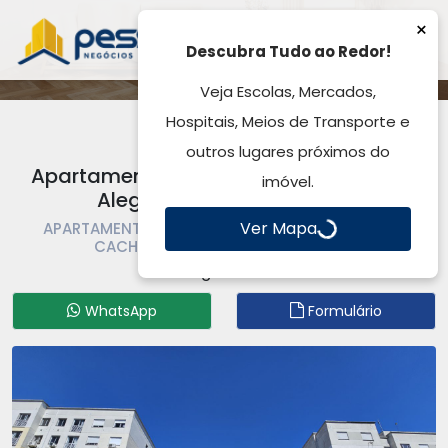
×
Descubra Tudo ao Redor!
Veja Escolas, Mercados,
Hospitais, Meios de Transporte e
outros lugares próximos do
Apartamento para Locação, Vila Vista
imóvel.
Alegre - Cachoeirinha, RS
Ver Mapa
APARTAMENTO PARA LOCAÇÃO | APARTAMENTO |
CACHOEIRINHA | VILA VISTA ALEGRE
Código: AP5951
WhatsApp
Formulário