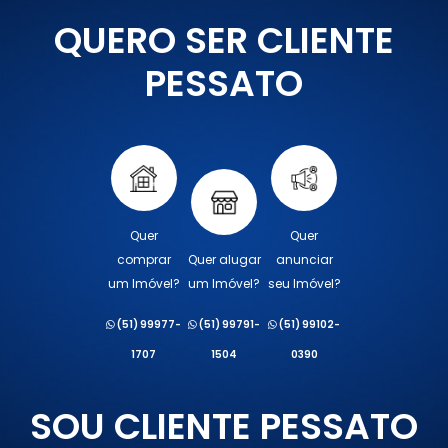
QUERO SER CLIENTE
PESSATO
Quer
Quer
comprar
Quer alugar
anunciar
um Imóvel?
um Imóvel?
seu Imóvel?
(51) 99977-
(51) 99791-
(51) 99102-
1707
1504
0390
SOU CLIENTE PESSATO