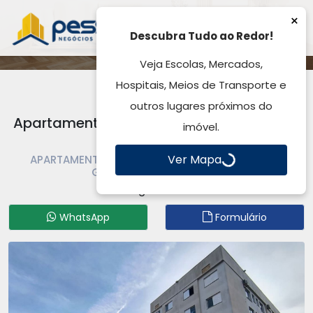
×
Descubra Tudo ao Redor!
Veja Escolas, Mercados,
Hospitais, Meios de Transporte e
outros lugares próximos do
Apartamento para Locação, São Vicente
imóvel.
- Gravataí, RS
Ver Mapa
APARTAMENTO PARA LOCAÇÃO | APARTAMENTO |
GRAVATAÍ | SÃO VICENTE
Código: AP5904
WhatsApp
Formulário