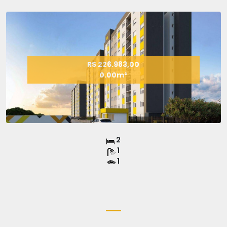
R$ 226.983,00
0.00m²
2
1
1