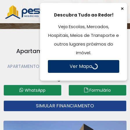
×
Descubra Tudo ao Redor!
Veja Escolas, Mercados,
Hospitais, Meios de Transporte e
outros lugares próximos do
Apartamento à Venda, Barnabé -
imóvel.
Gravataí, RS
Ver Mapa
APARTAMENTO À VENDA | APARTAMENTO | GRAVATAÍ |
BARNABÉ
Código: AP5366
WhatsApp
Formulário
SIMULAR FINANCIAMENTO