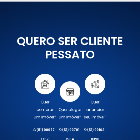
QUERO SER CLIENTE
PESSATO
Quer
Quer
comprar
Quer alugar
anunciar
um Imóvel?
um Imóvel?
seu Imóvel?
(51) 99977-
(51) 99791-
(51) 99102-
1707
1504
0390