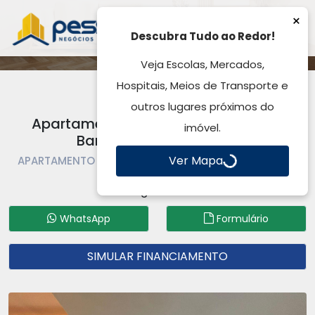
×
Descubra Tudo ao Redor!
Veja Escolas, Mercados,
Hospitais, Meios de Transporte e
outros lugares próximos do
Apartamento para Venda, 54,00m²,
imóvel.
Barnabé - Gravataí, RS
Ver Mapa
APARTAMENTO À VENDA | APARTAMENTO | GRAVATAÍ |
BARNABÉ
Código: AP5314
WhatsApp
Formulário
SIMULAR FINANCIAMENTO