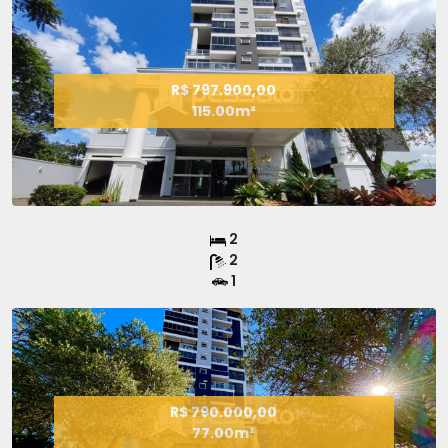
R$ 797.900,00
115.00m²
2
2
1
R$ 790.000,00
77.00m²