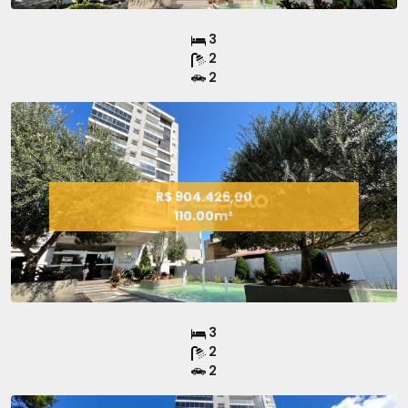
3
2
2
R$ 904.426,00
110.00m²
3
2
2