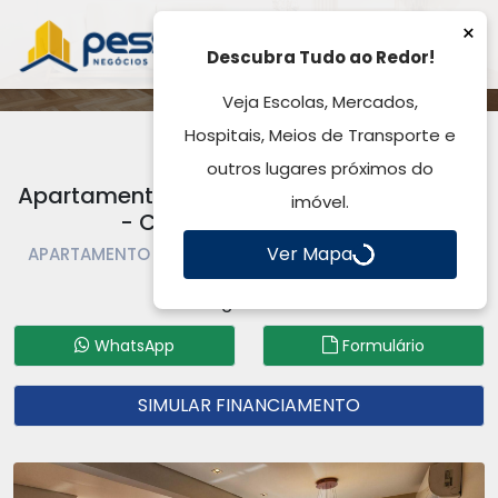
×
Descubra Tudo ao Redor!
Veja Escolas, Mercados,
Hospitais, Meios de Transporte e
outros lugares próximos do
Apartamento à Venda, por R$ 990.000,00
imóvel.
- Centro - Gravataí, RS
Ver Mapa
APARTAMENTO À VENDA | APARTAMENTO | GRAVATAÍ |
CENTRO
Código: AP5226
WhatsApp
Formulário
SIMULAR FINANCIAMENTO