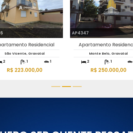
39
AP5667
artamento Residencial
Apartamento Residenc
Passo das Pedras, Gravataí
Barnabé, Gravataí
2
1
1
2
1
R$ 350.000,00
R$ 231.300,00