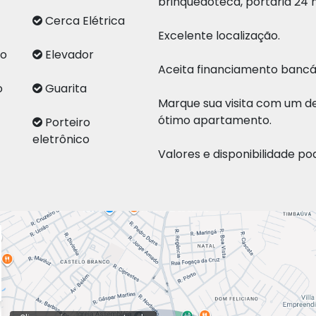
brinquedoteca, portaria 24 h
Cerca Elétrica
Excelente localização.
no
Elevador
Aceita financiamento bancár
o
Guarita
Marque sua visita com um d
ótimo apartamento.
al
Porteiro
eletrônico
Valores e disponibilidade po