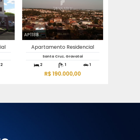
AP5797
ial
Apartamento Residencial
São Jerônimo, Gravataí
1
2
1
1
R$ 170.000,00