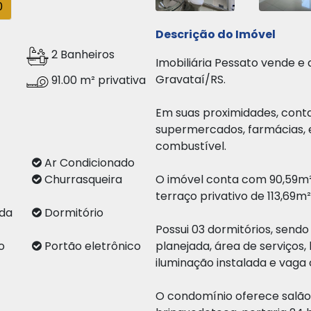
0
Descrição do Imóvel
2 Banheiros
Imobiliária Pessato vende 
Gravataí/RS.
91.00 m² privativa
Em suas proximidades, cont
supermercados, farmácias, e
combustível.
Ar Condicionado
O imóvel conta com 90,59m²
Churrasqueira
terraço privativo de 113,69m²
ada
Dormitório
Possui 03 dormitórios, sendo 
planejada, área de serviços, 
o
Portão eletrônico
iluminação instalada e vaga 
a
O condomínio oferece salão 