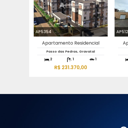
AP6139
AP62
Apartamento Residencial
Ap
imbui , Cachoeirinha
2
2
1
R$ 310.000,00