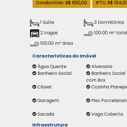
Condomínio: R$ 650,00
IPTU: R$ 104,0
1 Suíte
3 Dormitórios
2 Vagas
100.00 m² total
100.00 m² área
Características do Imóvel
Água Quente
Alvenaria
Banheiro Social
Banheiro Social
com Box
Closet
Cozinha Planej
Garagem
Piso Porcelanat
Sacada
Vaga Cobert
Infraestrutura