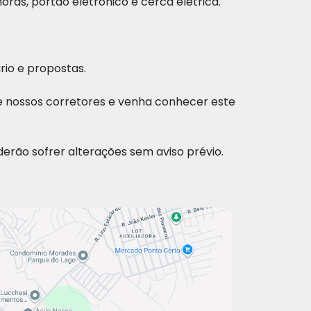
oras, portão eletrônico e cerca elétrica.
io e propostas.
e nossos corretores e venha conhecer este
derão sofrer alterações sem aviso prévio.