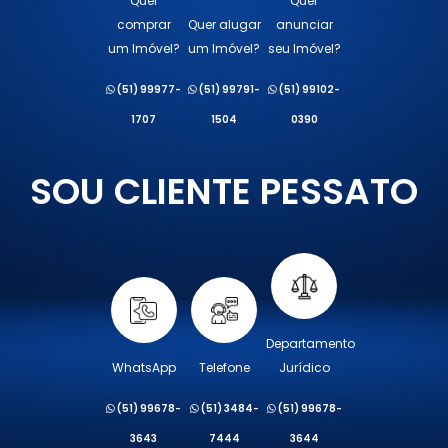
Quer
Quer
comprar
Quer alugar
anunciar
um Imóvel?
um Imóvel?
seu Imóvel?
(51) 99977-
(51) 99791-
(51) 99102-
1707
1504
0390
SOU CLIENTE PESSATO
Departamento
WhatsApp
Telefone
Jurídico
(51) 99678-
(51) 3484-
(51) 99678-
3643
7444
3644