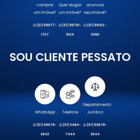
comprar
Quer alugar
anunciar
um Imóvel?
um Imóvel?
seu Imóvel?
(51) 99977-
(51) 99791-
(51) 99102-
1707
1504
0390
SOU CLIENTE PESSATO
Departamento
WhatsApp
Telefone
Jurídico
(51) 99678-
(51) 3484-
(51) 99678-
3643
7444
3644