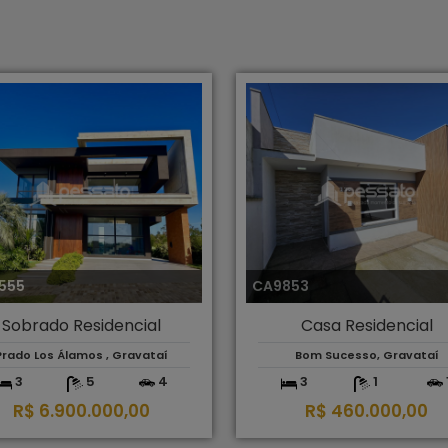
555
CA9853
Sobrado Residencial
Casa Residencial
Prado Los Álamos , Gravataí
Bom Sucesso, Gravataí
3
5
4
3
1
R$ 6.900.000,00
R$ 460.000,00