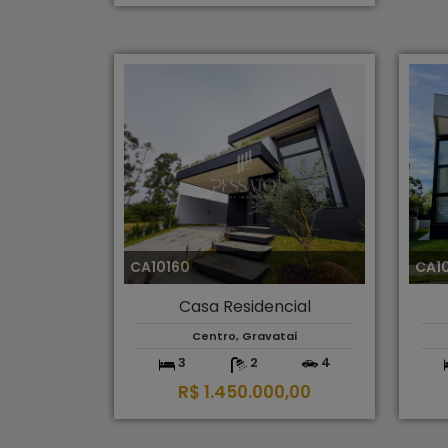
CA10160
CA1
Casa Residencial
Centro, Gravataí
3
2
4
R$ 1.450.000,00