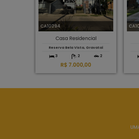
CA10294
CA1
Casa Residencial
Reserva Bela Vista, Gravataí
3
2
2
R$ 7.000,00
UMA