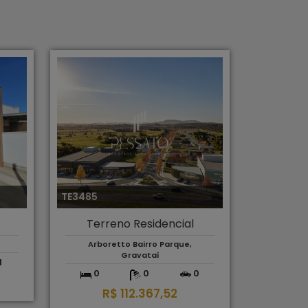
TE3485
Terreno Residencial
Arboretto Bairro Parque,
Gravataí
1
0
0
0
R$ 112.367,52