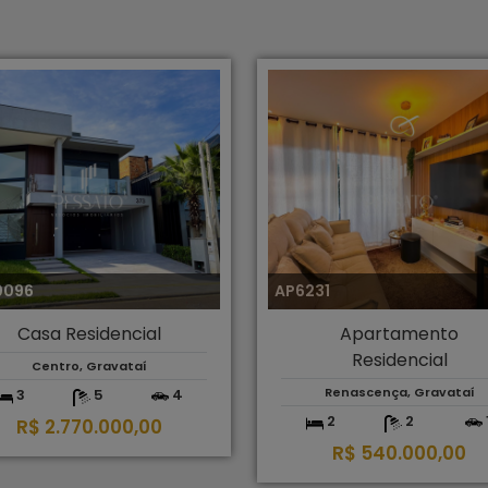
0096
AP6231
Casa Residencial
Apartamento
Residencial
Centro, Gravataí
Renascença, Gravataí
3
5
4
2
2
R$ 2.770.000,00
R$ 540.000,00