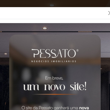
LOCAÇÃO
CONDOMÍNIOS
SEGUROS
PESSATO
 MELHOR IMOBILIÁRIA 
0 Imóveis para Venda e Aluguel em Grava
GO