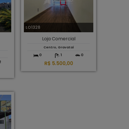
LO1328
Loja Comercial
Centro, Gravataí
0
1
0
2
R$ 5.500,00