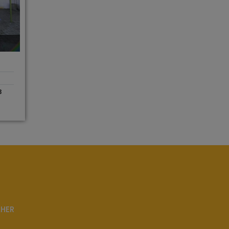
3
LHER