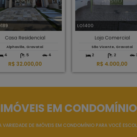
0189
LO1400
Casa Residencial
Loja Comercial
Alphaville, Gravataí
São Vicente, Gravataí
4
5
4
2
2
R$ 32.000,00
R$ 4.000,00
IMÓVEIS EM CONDOMÍNIO
 VARIEDADE DE IMÓVEIS EM CONDOMÍNIO PARA VOCÊ ESCO