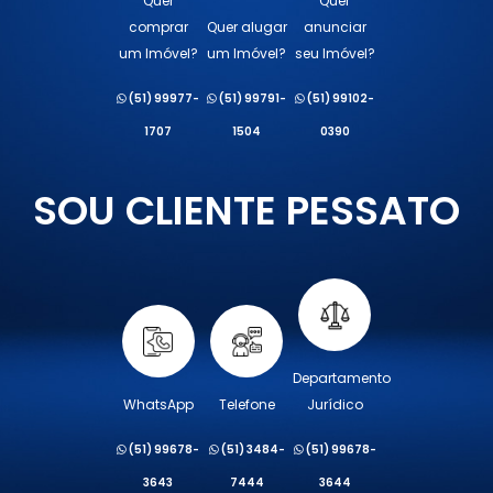
Quer
Quer
comprar
Quer alugar
anunciar
um Imóvel?
um Imóvel?
seu Imóvel?
(51) 99977-
(51) 99791-
(51) 99102-
1707
1504
0390
SOU CLIENTE PESSATO
Departamento
WhatsApp
Telefone
Jurídico
(51) 99678-
(51) 3484-
(51) 99678-
3643
7444
3644