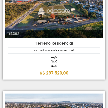
TE3362
Terreno Residencial
Morada do Vale I, Gravataí
0
0
0
R$ 287.520,00