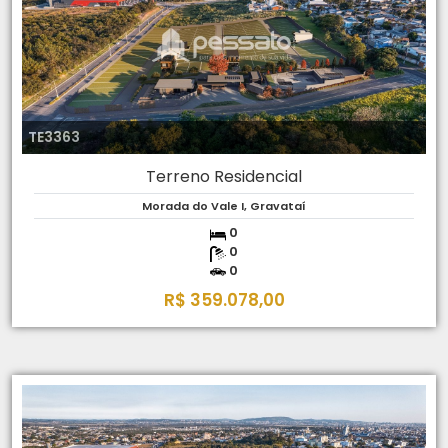
TE3363
Terreno Residencial
Morada do Vale I, Gravataí
0
0
0
R$ 359.078,00