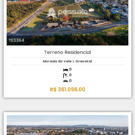
TE3364
Terreno Residencial
Morada do Vale I, Gravataí
0
0
0
R$ 361.056,00