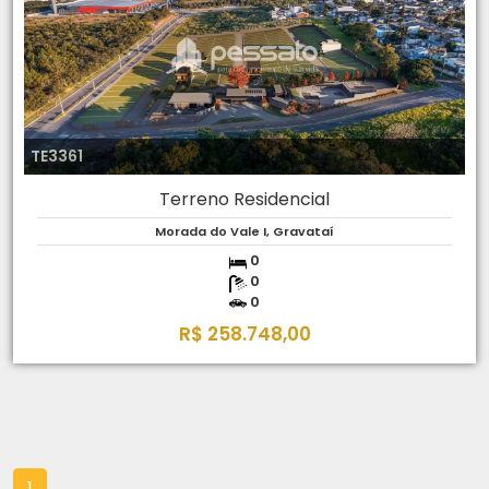
TE3361
Terreno Residencial
Morada do Vale I, Gravataí
0
0
0
R$ 258.748,00
1