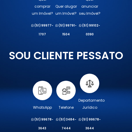
comprar
Quer alugar
anunciar
um Imóvel?
um Imóvel?
seu Imóvel?
(51) 99977-
(51) 99791-
(51) 99102-
1707
1504
0390
SOU CLIENTE PESSATO
Departamento
WhatsApp
Telefone
Jurídico
(51) 99678-
(51) 3484-
(51) 99678-
3643
7444
3644