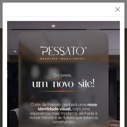
PESSATO: A MELHOR
IMOBILIÁRIA EM
GRAVATAÍ
Mais de 2.300 Imóveis para Venda e
Aluguel em Gravataí e Região.