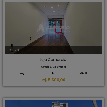
LO1328
Loja Comercial
Centro, Gravataí
0
1
0
R$ 5.500,00