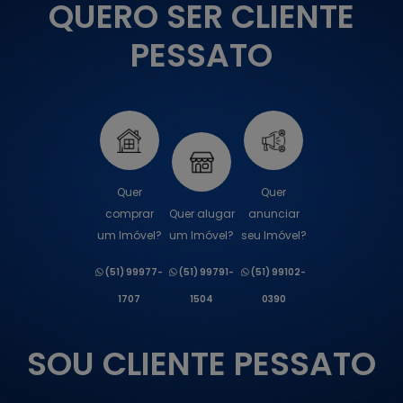
QUERO SER CLIENTE
PESSATO
Quer
Quer
comprar
Quer alugar
anunciar
um Imóvel?
um Imóvel?
seu Imóvel?
(51) 99977-
(51) 99791-
(51) 99102-
1707
1504
0390
SOU CLIENTE PESSATO