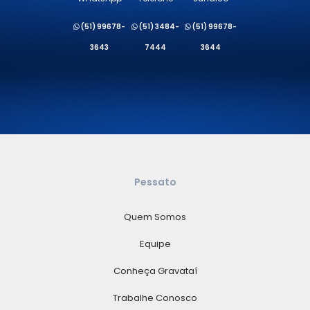
(51) 99678-
(51) 3484-
(51) 99678-
3643
7444
3644
Pessato
Quem Somos
Equipe
Conheça Gravataí
Trabalhe Conosco