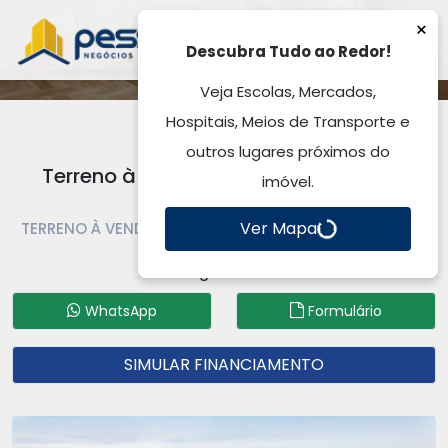
×
Descubra Tudo ao Redor!
Veja Escolas, Mercados,
Hospitais, Meios de Transporte e
outros lugares próximos do
Terreno à Venda, Morada Do Vale I -
imóvel.
Gravataí , RS
Ver Mapa
TERRENO À VENDA | TERRENO | GRAVATAÍ | MORADA DO
VALE I
Código: TE3364
WhatsApp
Formulário
SIMULAR FINANCIAMENTO