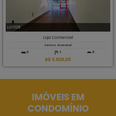
LO1328
Loja Comercial
Centro, Gravataí
0
1
0
R$ 5.500,00
IMÓVEIS EM
CONDOMÍNIO