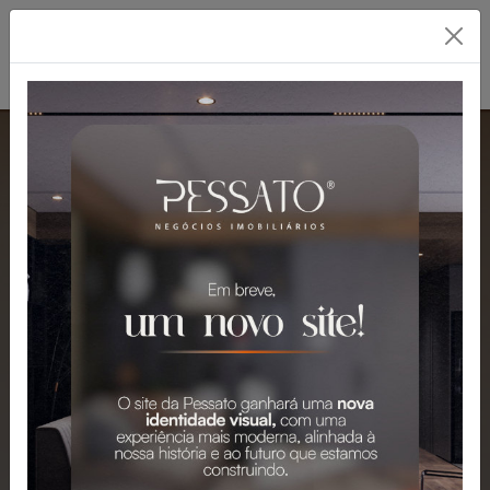
PESSATO: A MELHOR
IMOBILIÁRIA EM
GRAVATAÍ
Mais de 2.300 Imóveis para Venda e
Aluguel em Gravataí e Região.