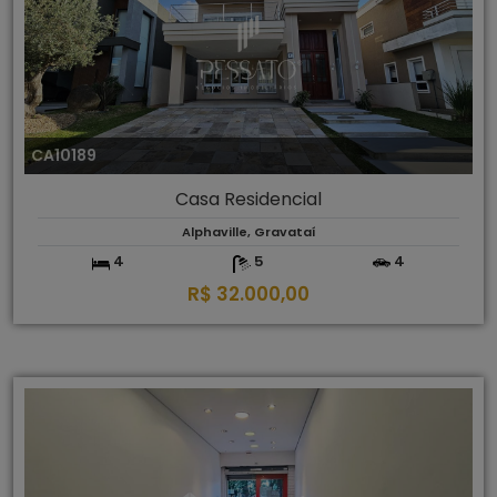
CA10189
Casa Residencial
Alphaville, Gravataí
4
5
4
R$ 32.000,00