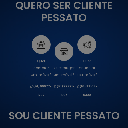
QUERO SER CLIENTE
PESSATO
Quer
Quer
comprar
Quer alugar
anunciar
um Imóvel?
um Imóvel?
seu Imóvel?
(51) 99977-
(51) 99791-
(51) 99102-
1707
1504
0390
SOU CLIENTE PESSATO