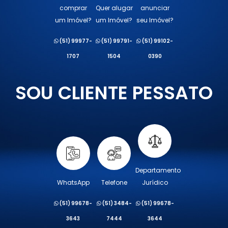
comprar
Quer alugar
anunciar
um Imóvel?
um Imóvel?
seu Imóvel?
(51) 99977-
(51) 99791-
(51) 99102-
1707
1504
0390
SOU CLIENTE PESSATO
Departamento
WhatsApp
Telefone
Jurídico
(51) 99678-
(51) 3484-
(51) 99678-
3643
7444
3644