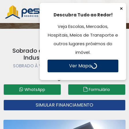
×
Descubra Tudo ao Redor!
Veja Escolas, Mercados,
Hospitais, Meios de Transporte e
outros lugares próximos do
Sobrado à Venda, 270,00m², Distrito
imóvel.
Industrial - Cachoeirinha, RS
Ver Mapa
SOBRADO À VENDA | SOBRADO | CACHOEIRINHA |
DISTRITO INDUSTRIAL
Código: SO0581
WhatsApp
Formulário
SIMULAR FINANCIAMENTO